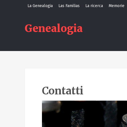
S
La Genealogia
Las Familias
La ricerca
Memorie
k
i
Genealogia
p
t
o
c
o
n
t
e
Contatti
n
t