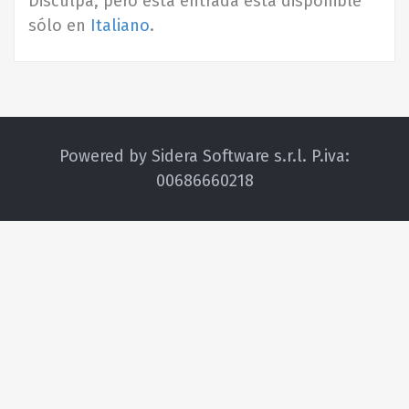
Disculpa, pero esta entrada está disponible
sólo en
Italiano
.
Powered by Sidera Software s.r.l. P.iva:
00686660218