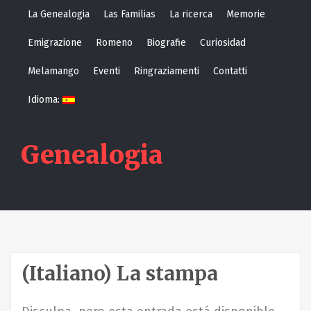
S
La Genealogia
Las Familias
La ricerca
Memorie
k
Emigrazione
Romeno
Biografie
Curiosidad
i
p
Melamango
Eventi
Ringraziamenti
Contatti
t
Idioma:
o
c
o
Genealogia
n
t
e
n
t
(Italiano) La stampa