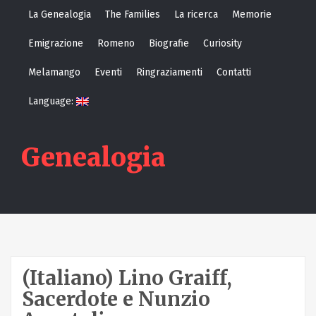
S
La Genealogia
The Families
La ricerca
Memorie
k
Emigrazione
Romeno
Biografie
Curiosity
i
p
Melamango
Eventi
Ringraziamenti
Contatti
t
Language:
o
c
o
Genealogia
n
t
e
n
t
(Italiano) Lino Graiff,
Sacerdote e Nunzio