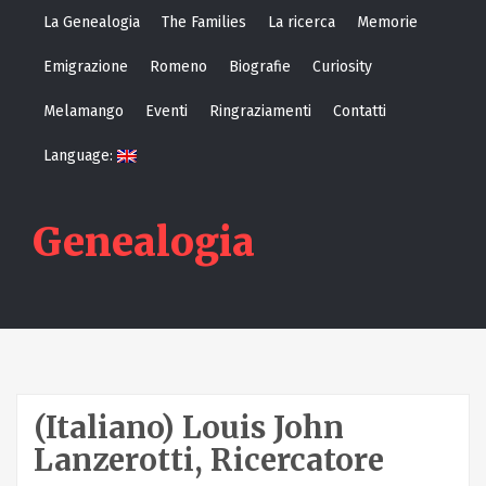
S
La Genealogia
The Families
La ricerca
Memorie
k
Emigrazione
Romeno
Biografie
Curiosity
i
p
Melamango
Eventi
Ringraziamenti
Contatti
t
Language:
o
c
o
Genealogia
n
t
e
n
t
(Italiano) Louis John
Lanzerotti, Ricercatore